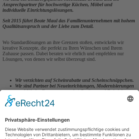
Ansprechpartner für hochwertige Küchen, Möbel und
individuelle Einrichtungslösungen.
Seit 2015 führt Beate Maul das Familienunternehmen mit hohem
Qualitätsanspruch und der Liebe zum Detail.
Wo Standardlösungen an ihre Grenzen stoßen, entwickeln wir
kreative Konzepte, die perfekt zu Ihren Wünschen und Ihrem
Zuhause passen. Dabei beraten wir ehrlich und empfehlen nur
Lösungen, von denen wir selbst überzeugt sind.
Wir verzichten auf Scheinrabatte und Scheinschnäppchen.
Wir sind Partner bei Neueinrichtungen, Modernisierungen
von Möbeln, Erneuerungen bei Geräten und Zubehör,
Umplanung und Neugestaltung z.B. bei Umzug.
Der Kauf ohne unsere Montageleistung ist vielfach
möglich. Das spart zwar Geld, doch wir raten wir Ihnen
nicht dazu.
Gemeinsam mit ausgewählten Herstellern, dem starken Netzwerk
des
Einkaufsverbands Alliance®
sowie erfahrenen Monteuren